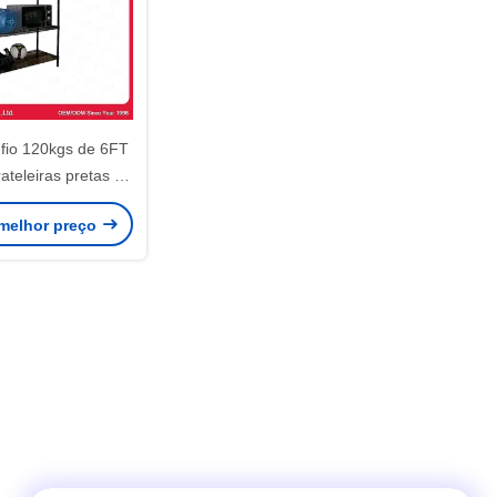
 fio 120kgs de 6FT
ateleiras pretas da
visitas do ODM
melhor preço