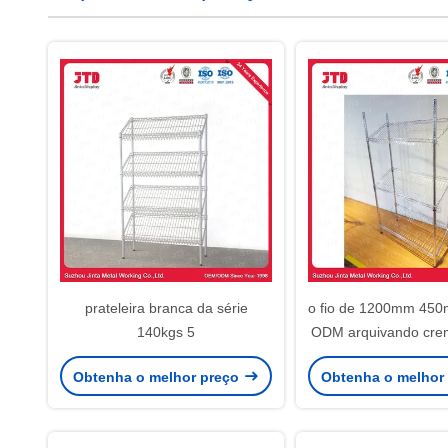
prateleira branca da série
o fio de 1200mm 450
140kgs 5
ODM arquivando crem
aço inoxidável de 
Obtenha o melhor preço
Obtenha o melhor