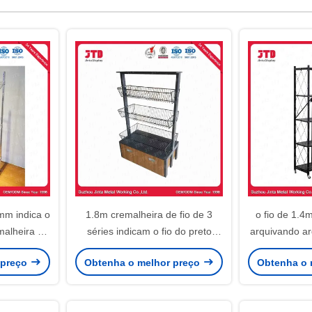
mm indica o
1.8m cremalheira de fio de 3
o fio de 1.4
alheira de
séries indicam o fio do preto
arquivando ar
4 camadas
180kgs que arquiva com rodas
ajustá
 preço
Obtenha o melhor preço
Obtenha o 