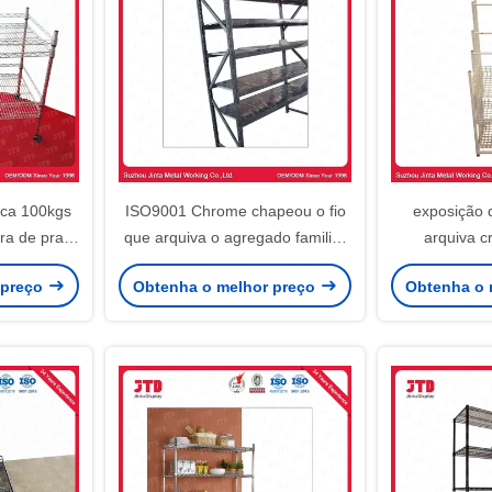
ica 100kgs
ISO9001 Chrome chapeou o fio
exposição 
ra de prato
que arquiva o agregado familiar
arquiva c
das
200kgs de 1.4m
armazenament
 preço
Obtenha o melhor preço
Obtenha o 
1.8m 