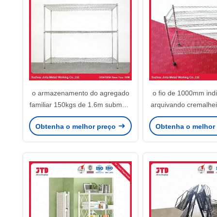
o armazenamento do agregado
o fio de 1000mm ind
familiar 150kgs de 1.6m submete
arquivando cremalhei
a unidade arquivando de
de duas cama
Obtenha o melhor preço
Obtenha o melhor
Chrome da série do OEM 3