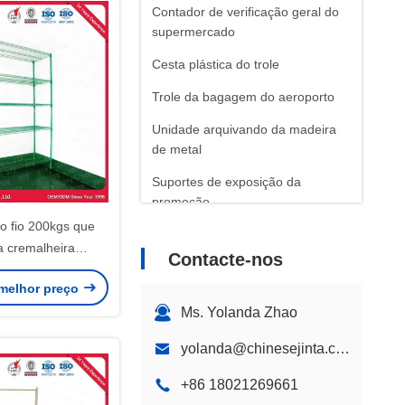
Contador de verificação geral do
supermercado
Cesta plástica do trole
Trole da bagagem do aeroporto
Unidade arquivando da madeira
de metal
Suportes de exposição da
promoção
o fio 200kgs que
a cremalheira
Contacte-nos
erde de 5 camadas
melhor preço
Ms. Yolanda Zhao
yolanda@chinesejinta.com
+86 18021269661