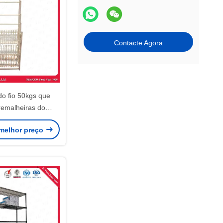
Contacte Agora
do fio 50kgs que
remalheiras do
o de fio de 1.3m
melhor preço
com rodas