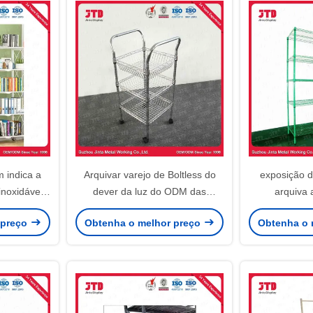
m indica a
Arquivar varejo de Boltless do
exposição d
inoxidável
dever da luz do ODM das
arquiva 
a do fio do
cremalheiras de fio da BV 2m
arquivando v
 preço
Obtenha o melhor preço
Obtenha o 