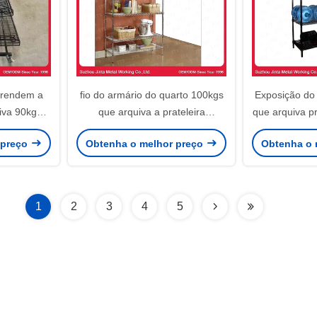
prendem a
fio do armário do quarto 100kgs
Exposição do
iva 90kgs
que arquiva a prateleira
que arquiva pr
 com rodas
destacável de 1200mm
sala de 
 preço
Obtenha o melhor preço
Obtenha o 
1
2
3
4
5