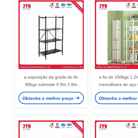
a exposição da grade do fio
o fio de 150kgs 1.2
80kgs submete 0.9m 1.8m
cremalheira de aço 
arquivar comercial de 6 séries
arquivando da cozinh
Obtenha o melhor preço
Obtenha o melhor
OEM