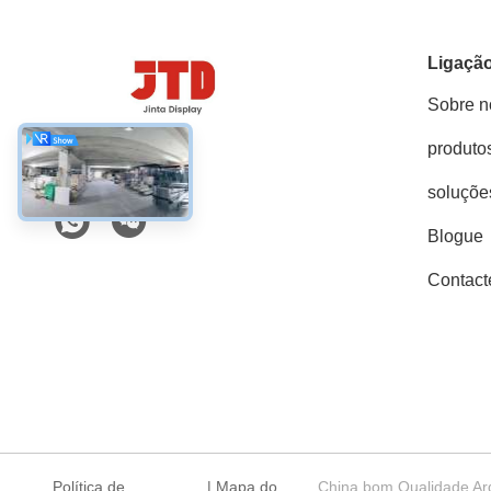
Ligação
Sobre n
produto
Mídia Social
soluçõe
Blogue
Contact
Política de
|
Mapa do
China bom Qualidade Arq