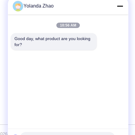
Yolanda Zhao
Contato Rápido
10:56 AM
o
Telefone
86--18021269661
Good day, what product are you looking 
for?
E-mail
yolanda@chinesejinta.com
Endereço
Zona da indústria de Cheluba, cidade de
Shanghu, cidade de Changshu, província de
Jiangsu, China
6 Suzhou Jinta Import & Export Co., Ltd . Todos os direitos