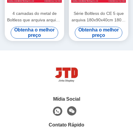
4 camadas do metal de
Série Boltless do CE 5 que
Boltless que arquiva arquivar
arquiva 180x90x40cm 180kg
do aço da cremalheira do
pela camada na garagem
Obtenha o melhor
Obtenha o melhor
rebite de 180cm 45cm
preço
preço
Mídia Social
Contato Rápido