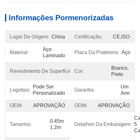
Informações Pormenorizadas
Lugar De Origem:
China
Certificação:
CE,ISO
Aço 
Material:
Placa Da Prateleira:
Aço
Laminado
Revestimento 
Branco, 
Revestimento De Superfície:
Cor:
Do Pó
Preto
Pode Ser 
Um 
Logotipo:
Garantia:
Personalizado
Ano
OEM:
APROVAÇÃO
ODM:
APROVAÇÃO
Ca
0.45m 
Tamanho:
Detalhes Da Embalagem:
5 
1.2m
C