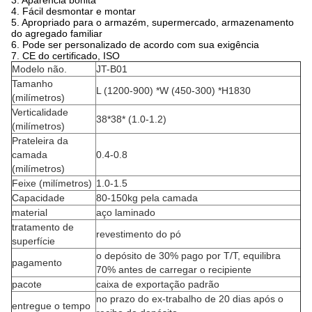
3. Aparência bonita
4. Fácil desmontar e montar
5. Apropriado para o armazém, supermercado, armazenamento
do agregado familiar
6. Pode ser personalizado de acordo com sua exigência
7. CE do certificado, ISO
Modelo não.
JT-B01
Tamanho
L (1200-900) *W (450-300) *H1830
(milímetros)
Verticalidade
38*38* (1.0-1.2)
(milímetros)
Prateleira da
camada
0.4-0.8
(milímetros)
Feixe (milímetros)
1.0-1.5
Capacidade
80-150kg pela camada
material
aço laminado
tratamento de
revestimento do pó
superfície
o depósito de 30% pago por T/T, equilibra
pagamento
70% antes de carregar o recipiente
pacote
caixa de exportação padrão
no prazo do ex-trabalho de 20 dias após o
entregue o tempo