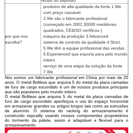
recibo do depósito
produtos de alta qualidade da fonte 1.We
com preço razoável.
2.We são o fabricante profissional
(começado em 2002,30000 medidores
quadrados, CE&ISO certificou.)
por que nos
máquina da produção 3.Advanced.
escolha?
sistema de controlo da qualidade 4.Strict.
5.We têm a equipe profissional das vendas.
6.Experienced que exporta para pelo mundo
inteiro.
serviço de uma etapa da solução da fonte
7.We.
Nós somos um fabricante profissional em China por mais de 20
anos. O metal Boltless que arquiva 5 do metal da placa camadas
de furo de cargo escondido é um de nossos produtos principais
que são populares pelo mundo inteiro.
O metal Boltless que arquiva 5 do metal da placa camadas de
furo de cargo escondido aperfeiçoa o uso do espaço horizontal
em armazenar grandes ou artigos longos tais como as extrusões
de alumínio. O sistema do racking do armazenamento é
construído sepcailly usando nossos componentes proprietários
do tormento da pálete, assim é adaptável e flexível para o
armazenamento.