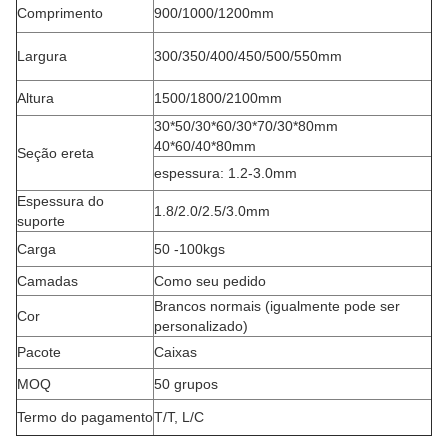
Comprimento
900/1000/1200mm
Largura
300/350/400/450/500/550mm
Altura
1500/1800/2100mm
30*50/30*60/30*70/30*80mm
40*60/40*80mm
Seção ereta
espessura: 1.2-3.0mm
Espessura do
1.8/2.0/2.5/3.0mm
suporte
Carga
50 -100kgs
Camadas
Como seu pedido
Brancos normais (igualmente pode ser
Cor
personalizado)
Pacote
Caixas
MOQ
50 grupos
Termo do pagamento
T/T, L/C