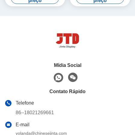
preço
preço
Mídia Social
Contato Rápido
Telefone
86--18021269661
E-mail
yolanda@chinesejinta.com