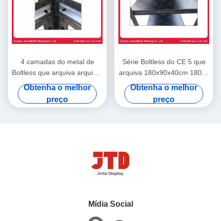
4 camadas do metal de
Série Boltless do CE 5 que
Boltless que arquiva arquivar
arquiva 180x90x40cm 180kg
do aço da cremalheira do
pela camada na garagem
Obtenha o melhor
Obtenha o melhor
rebite de 180cm 45cm
preço
preço
Mídia Social