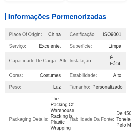
Informações Pormenorizadas
Place Of Origin:
China
Certificação:
ISO9001
Serviço:
Excelente.
Superfície:
Limpa
É 
Capacidade De Carga:
Alto
Instalação:
Fácil.
Cores:
Costumes
Estabilidade:
Alto
Peso:
Luz
Tamanho:
Personalizado
The 
Packing Of 
Warehouse 
De 450
Racking Is 
Packaging Details:
Habilidade Da Fonte:
Tonela
Plastic 
Pelo 
Wrapping 