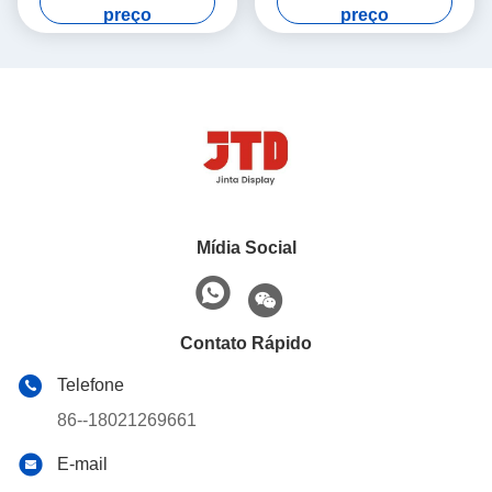
900mm 1500mm de aço
armazenamento de 5 séries
preço
preço
Mídia Social
Contato Rápido
Telefone
86--18021269661
E-mail