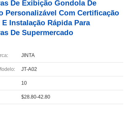
iras De Exibição Gondola De
 Personalizável Com Certificação
 E Instalação Rápida Para
iras De Supermercado
rca:
JINTA
odelo:
JT-A02
10
$28.80-42.80