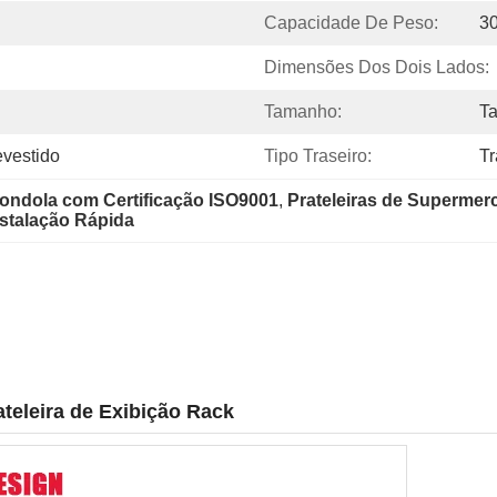
Capacidade De Peso:
3
Dimensões Dos Dois Lados:
Tamanho:
T
evestido
Tipo Traseiro:
Tr
Gondola com Certificação ISO9001
, 
Prateleiras de Supermer
nstalação Rápida
teleira de Exibição Rack