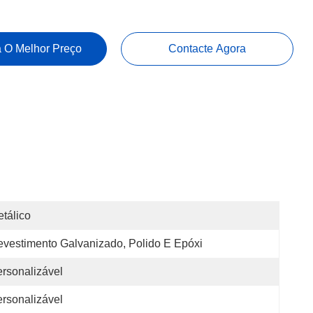
 O Melhor Preço
Contacte Agora
tálico
vestimento Galvanizado, Polido E Epóxi
rsonalizável
rsonalizável