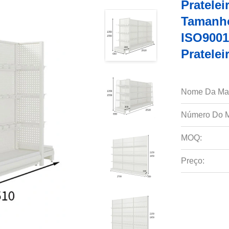
Pratele
Tamanho
ISO9001
Pratele
Nome Da Ma
Número Do M
MOQ:
Preço: